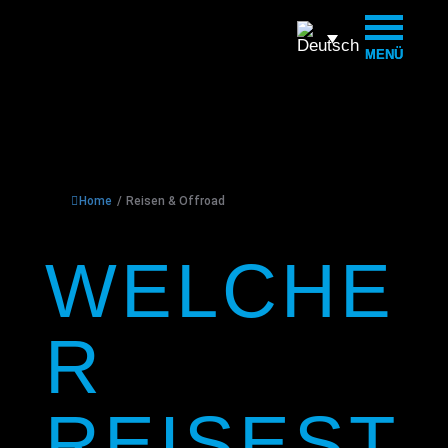
MENÜ
MENÜ
Home
/
Reisen & Offroad
WELCHE
R
REISEST