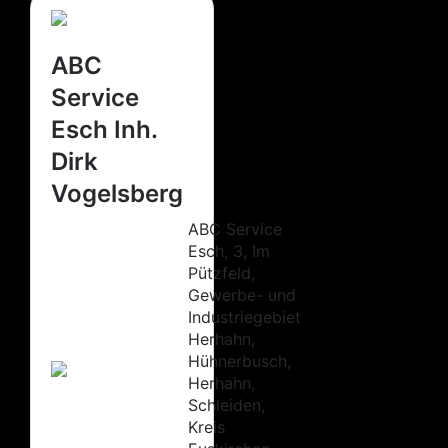
ABC
Service
Esch Inh.
Dirk
Vogelsberg
ABC Service
Esch, 3, Im
Pützfeld,
Gewerbe- und
Industriegebiet
Herhahn,
Hühnerbusch,
Herhahn,
Schleiden,
Kreis