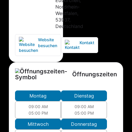
Euskirchen,
Nordrhein-
Westfalen,
53937,
Deutschland
Website
Kontakt
besuchen
Öffnungszeiten
Montag
Dienstag
09:00 AM
09:00 AM
05:00 PM
05:00 PM
Mittwoch
Donnerstag