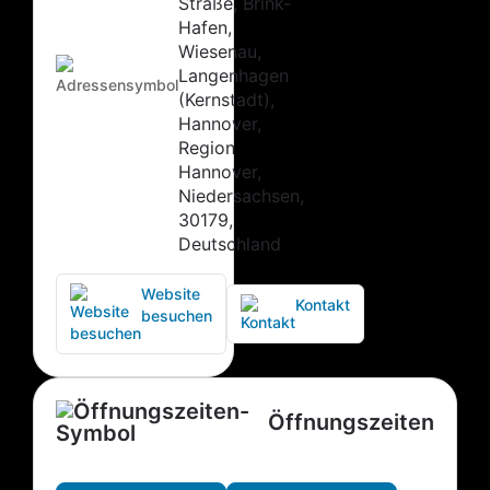
Straße, Brink-
Hafen,
Wiesenau,
Langenhagen
(Kernstadt),
Hannover,
Region
Hannover,
Niedersachsen,
30179,
Deutschland
Website
Kontakt
besuchen
Öffnungszeiten