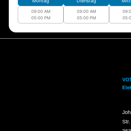
Montag
Dienstag
Mit
09:00 AM
09:00 AM
09:
05:00 PM
05:00 PM
05:
VO
Ele
Joh
Str.
363