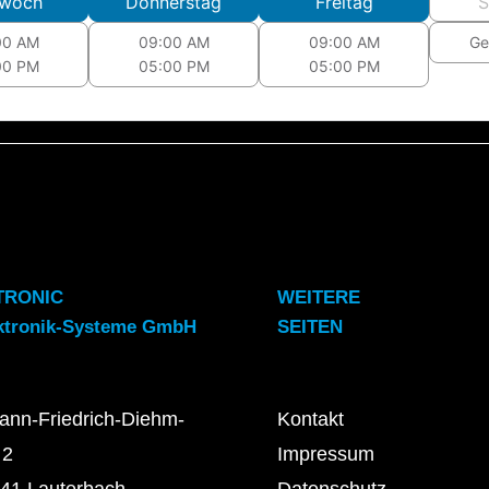
twoch
Donnerstag
Freitag
S
00 AM
09:00 AM
09:00 AM
Ge
00 PM
05:00 PM
05:00 PM
TRONIC
WEITERE
ktronik-Systeme GmbH
SEITEN
ann-Friedrich-Diehm-
Kontakt
 2
Impressum
41 Lauterbach
Datenschutz