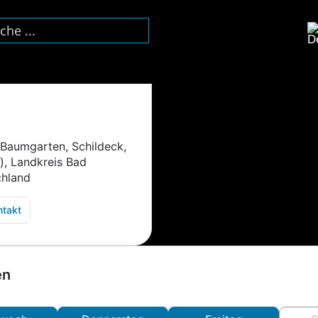
 Baumgarten, Schildeck,
, Landkreis Bad
chland
ntakt
en